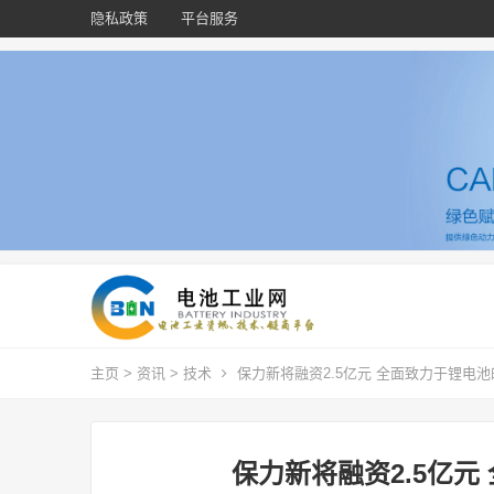
隐私政策
平台服务
主页
>
资讯
>
技术
保力新将融资2.5亿元 全面致力于锂电
保力新将融资2.5亿