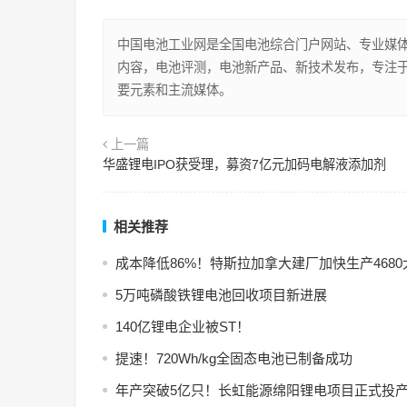
中国电池工业网是全国电池综合门户网站、专业媒
内容，电池评测，电池新产品、新技术发布，专注
要元素和主流媒体。
上一篇
华盛锂电IPO获受理，募资7亿元加码电解液添加剂
相关推荐
成本降低86%！特斯拉加拿大建厂加快生产468
5万吨磷酸铁锂电池回收项目新进展
140亿锂电企业被ST！
提速！720Wh/kg全固态电池已制备成功
年产突破5亿只！长虹能源绵阳锂电项目正式投