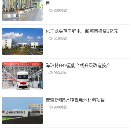
目
806
阅读
化工龙头落子锂电，新项目投资3亿元
519
阅读
海珀特H49氢能产线升级改造投产
983
阅读
安徽新增5万吨锂电池材料项目
988
阅读