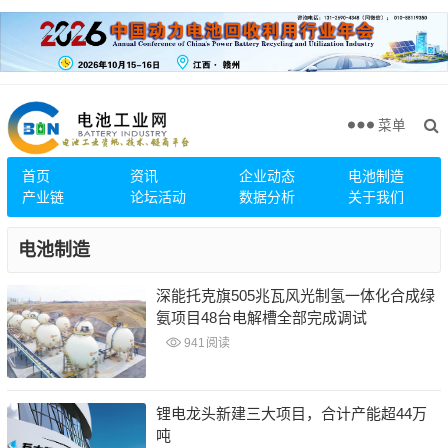
菜单
首页
资讯
企业动态
电池制造
产业链
论坛活动
数据分析
关于我们
电池制造
深能托克旗505兆瓦风光制氢一体化合成绿
氨项目48台电解槽全部完成调试
941
阅读
锂电龙头新建三大项目，合计产能超44万
吨