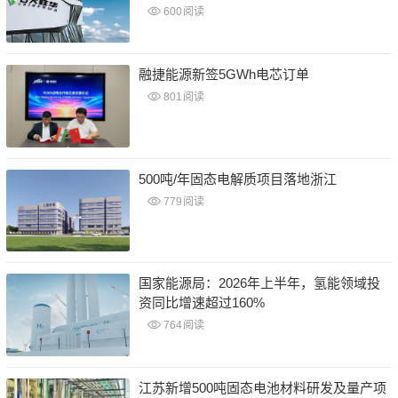
600
阅读
融捷能源新签5GWh电芯订单
801
阅读
500吨/年固态电解质项目落地浙江
779
阅读
国家能源局：2026年上半年，氢能领域投
资同比增速超过160%
764
阅读
江苏新增500吨固态电池材料研发及量产项