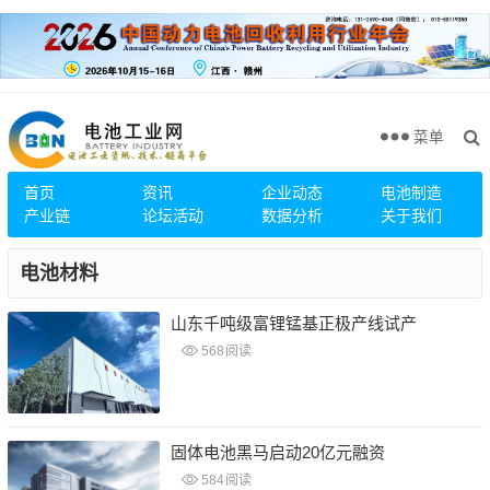
菜单
首页
资讯
企业动态
电池制造
产业链
论坛活动
数据分析
关于我们
电池材料
山东千吨级富锂锰基正极产线试产
568
阅读
固体电池黑马启动20亿元融资
584
阅读