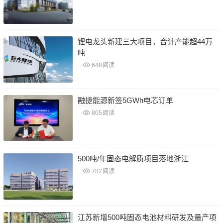
锂电龙头新建三大项目，合计产能超44万
吨
648
阅读
融捷能源新签5GWh电芯订单
805
阅读
500吨/年固态电解质项目落地浙江
782
阅读
江苏新增500吨固态电池材料研发及量产项