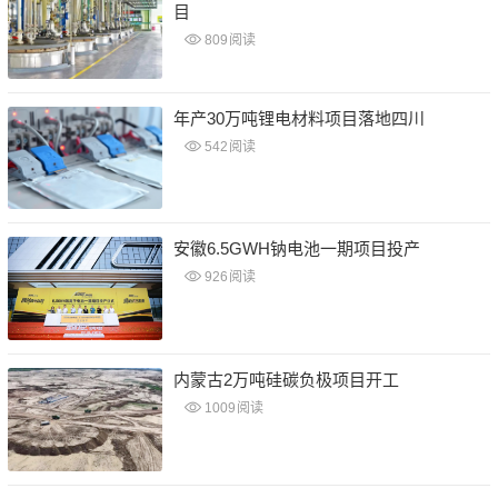
目
809
阅读
年产30万吨锂电材料项目落地四川
542
阅读
安徽6.5GWH钠电池一期项目投产
926
阅读
内蒙古2万吨硅碳负极项目开工
1009
阅读