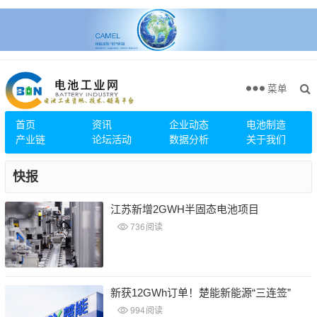
菜单
首页
资讯
企业动态
电池制造
产业链
论坛活动
数据分析
关于我们
快报
江苏新增2GWH半固态电池项目
736
阅读
新获12GWh订单！楚能新能源“三连签”
994
阅读