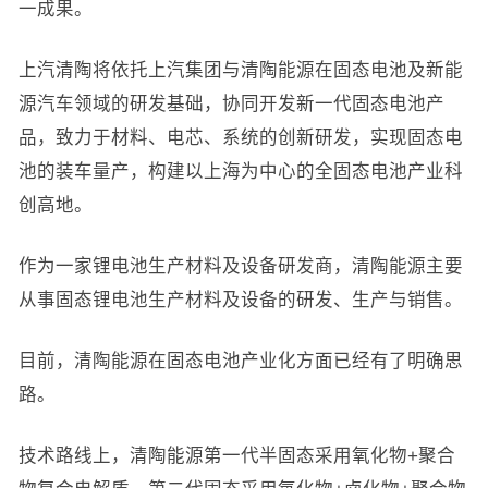
一成果。
上汽清陶将依托上汽集团与清陶能源在固态电池及新能
源汽车领域的研发基础，协同开发新一代固态电池产
品，致力于材料、电芯、系统的创新研发，实现固态电
池的装车量产，构建以上海为中心的全固态电池产业科
创高地。
作为一家锂电池生产材料及设备研发商，清陶能源主要
从事固态锂电池生产材料及设备的研发、生产与销售。
目前，清陶能源在固态电池产业化方面已经有了明确思
路。
技术路线上，清陶能源第一代半固态采用氧化物+聚合