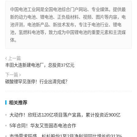
中国电池工业网是全国电池综合门户网站、专业媒体。提供最
新的动力电池、锂电池、正负极材料、视频、图片等内容，电
池评测，电池新产品、新技术发布，专注于电池行业、锂电
池，氢燃料电池等，致力成为中国锂电池的重要元素和主流媒
体。
上一篇
丰田大连新建电池厂，总投资37亿元
下一篇
碳酸锂罕见涨停！行业出清完成？
相关推荐
大动作！欣旺达120亿项目落户宜昌，累计投资近900亿
5年合同！华友又签固态电池合作
市场需求旺盛，杉杉股份1至2月净利润同比增长约313%