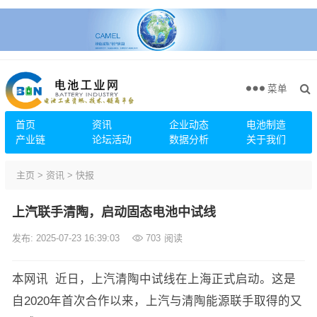
菜单
首页
资讯
企业动态
电池制造
产业链
论坛活动
数据分析
关于我们
主页
>
资讯
>
快报
上汽联手清陶，启动固态电池中试线
发布: 2025-07-23 16:39:03
703
阅读
本网讯 近日，上汽清陶中试线在上海正式启动。这是
自2020年首次合作以来，上汽与清陶能源联手取得的又