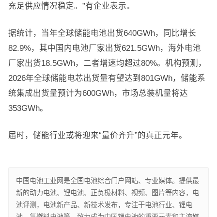
充足供应情况稳定。”有企业表示。
据统计，当年全球储能电池出货640GWh，同比增长
82.9%，其中国内电池厂家出货621.5GWh，海外电池
厂家出货18.5GWh，二者增速均超过80%。机构预测，
2026年全球储能电芯出货量有望达到801GWh，储能系
统集成出货量预计为600GWh，市场总装机量将达
353GWh。
届时，储能行业或将迎来“量价齐升”的真正元年。
中国电池工业网是全国电池综合门户网站、专业媒体。提供最
新的动力电池、锂电池、正负极材料、视频、图片等内容，电
池评测，电池新产品、新技术发布，专注于电池行业、锂电