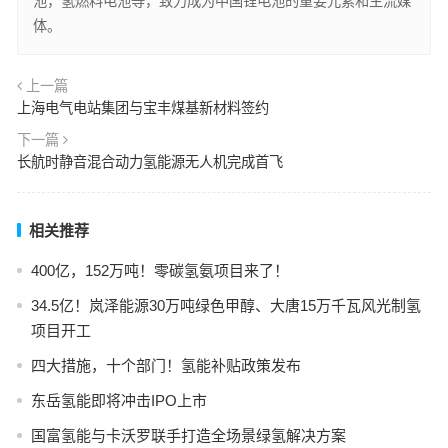
池，氢燃料电池等，致力成为中国锂电池的重要元素和主流媒
体。
上一篇
上海电气电站集团与宝丰煤基新材料签约
下一篇
长航时静音混合动力氢能源无人机完成首飞
相关推荐
400亿，152万吨！零碳氢氨项目来了！
34.5亿！岚泽能源30万吨绿色甲醇、大唐15万千瓦风光制氢
项目开工
四大措施，十个部门！氢能补贴政策发布
东岳氢能即将冲击IPO上市
国富氢能与卡沃罗联手打造全场景绿氢解决方案